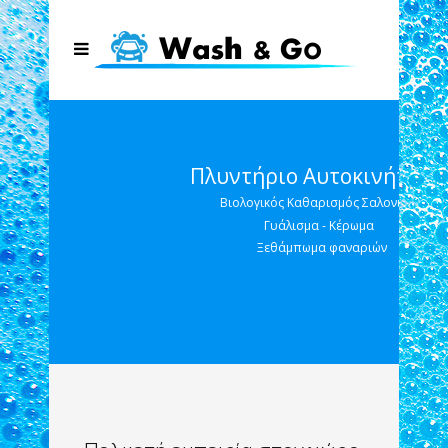
Πλυντήριο Αυτοκινήτων
Βιολογικός Καθαρισμός Σαλονιών
Γυάλισμα - Κέρωμα
Ξεθάμπωμα φαναριών